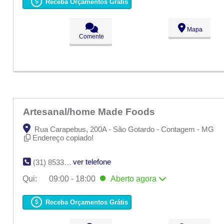
Ter:
09:00 - 18:00
Receba Orçamentos Grátis
Qua:
09:00 - 18:00
Qui:
09:00 - 18:00
Aberto
agora
Sex:
09:00 - 18:00
Mapa
Sáb:
Fechado
Comente
Dom:
Fechado
Artesanal/home Made Foods
Rua Carapebus, 200A - São Gotardo - Contagem - MG
Endereço copiado!
ver telefone
(31) 8533-3367
Qui:
09:00 - 18:00
Aberto
agora
Seg:
09:00 - 18:00
Ter:
09:00 - 18:00
Receba Orçamentos Grátis
Qua:
09:00 - 18:00
Qui:
09:00 - 18:00
Aberto
agora