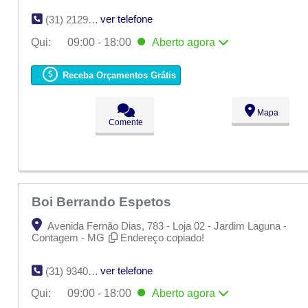
ver telefone
(31) 2129-8500
Qui:
09:00 - 18:00
Aberto
agora
Seg:
09:00 - 18:00
Ter:
09:00 - 18:00
Receba Orçamentos Grátis
Qua:
09:00 - 18:00
Qui:
09:00 - 18:00
Aberto
agora
Sex:
09:00 - 18:00
Mapa
Sáb:
Fechado
Comente
Dom:
Fechado
Boi Berrando Espetos
Avenida Fernão Dias, 783 - Loja 02 - Jardim Laguna -
Contagem - MG
Endereço copiado!
ver telefone
(31) 9340-2329
Qui:
09:00 - 18:00
Aberto
agora