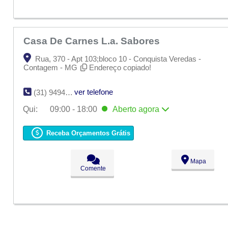
Casa De Carnes L.a. Sabores
Rua, 370 - Apt 103;bloco 10 - Conquista Veredas -
Contagem - MG
Endereço copiado!
ver telefone
(31) 9494-6624
Qui:
09:00 - 18:00
Aberto
agora
Seg:
09:00 - 18:00
Ter:
09:00 - 18:00
Receba Orçamentos Grátis
Qua:
09:00 - 18:00
Qui:
09:00 - 18:00
Aberto
agora
Sex:
09:00 - 18:00
Mapa
Sáb:
Fechado
Comente
Dom:
Fechado