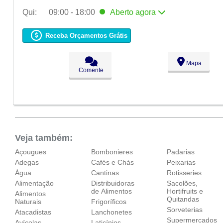
Qui:
09:00 - 18:00
Aberto
agora
Seg:
09:00 - 18:00
Ter:
09:00 - 18:00
Receba Orçamentos Grátis
Qua:
09:00 - 18:00
Qui:
09:00 - 18:00
Aberto
agora
Sex:
09:00 - 18:00
Mapa
Sáb:
Fechado
Comente
Dom:
Fechado
Veja também:
Açougues
Bombonieres
Padarias
Adegas
Cafés e Chás
Peixarias
Água
Cantinas
Rotisseries
Alimentação
Distribuidoras
Sacolões,
de Alimentos
Hortifruits e
Alimentos
Quitandas
Naturais
Frigoríficos
Sorveterias
Atacadistas
Lanchonetes
Supermercados
Avícolas
Laticínios