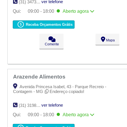
ver telefone
(31) 3473-4814
Qui:
09:00 - 18:00
Aberto
agora
Seg:
09:00 - 18:00
Ter:
09:00 - 18:00
Receba Orçamentos Grátis
Qua:
09:00 - 18:00
Qui:
09:00 - 18:00
Aberto
agora
Sex:
09:00 - 18:00
Mapa
Sáb:
Fechado
Comente
Dom:
Fechado
Arazende Alimentos
Avenida Princesa Isabel, 43 - Parque Recreio -
Contagem - MG
Endereço copiado!
ver telefone
(31) 3198-2800
Qui:
09:00 - 18:00
Aberto
agora
Seg:
09:00 - 18:00