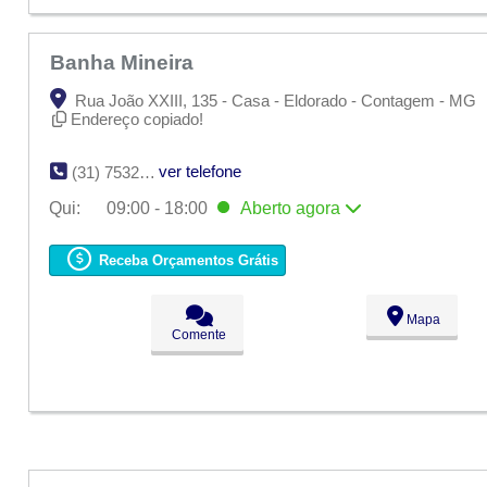
Banha Mineira
Rua João XXIII, 135 - Casa - Eldorado - Contagem - MG
Endereço copiado!
ver telefone
(31) 7532-9731
Qui:
09:00 - 18:00
Aberto
agora
Seg:
09:00 - 18:00
Ter:
09:00 - 18:00
Receba Orçamentos Grátis
Qua:
09:00 - 18:00
Qui:
09:00 - 18:00
Aberto
agora
Sex:
09:00 - 18:00
Mapa
Sáb:
Fechado
Comente
Dom:
Fechado