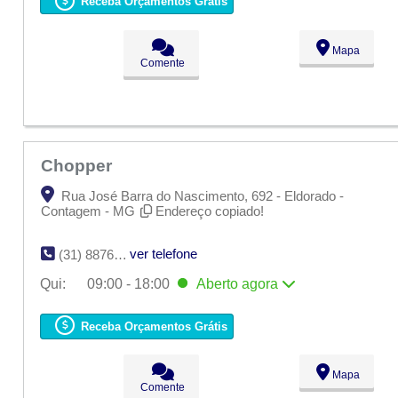
Receba Orçamentos Grátis
Qua:
09:00 - 18:00
Qui:
09:00 - 18:00
Aberto
agora
Sex:
09:00 - 18:00
Mapa
Sáb:
Fechado
Comente
Dom:
Fechado
Chopper
Rua José Barra do Nascimento, 692 - Eldorado -
Contagem - MG
Endereço copiado!
ver telefone
(31) 8876-4692
Qui:
09:00 - 18:00
Aberto
agora
Seg:
09:00 - 18:00
Ter:
09:00 - 18:00
Receba Orçamentos Grátis
Qua:
09:00 - 18:00
Qui:
09:00 - 18:00
Aberto
agora
Sex:
09:00 - 18:00
Mapa
Sáb:
Fechado
Comente