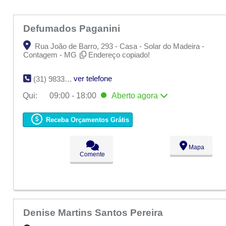
Defumados Paganini
Rua João de Barro, 293 - Casa - Solar do Madeira -
Contagem - MG
Endereço copiado!
ver telefone
(31) 9833-2119
Qui:
09:00 - 18:00
Aberto
agora
Seg:
09:00 - 18:00
Ter:
09:00 - 18:00
Receba Orçamentos Grátis
Qua:
09:00 - 18:00
Qui:
09:00 - 18:00
Aberto
agora
Sex:
09:00 - 18:00
Mapa
Sáb:
Fechado
Comente
Dom:
Fechado
Denise Martins Santos Pereira