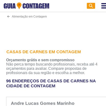
GUIA
CONTAGEM
Alimentação em Contagem
CASAS DE CARNES EM CONTAGEM
Orçamento grátis e sem compromisso
Não perca tempo buscando profissionais, receba até 4
orçamentos para avaliar. Compare propostas de
profissionais da sua região e escolha a melhor.
96 ENDEREÇOS DE CASAS DE CARNES NA
CIDADE DE CONTAGEM
Andre Lucas Gomes Marinho