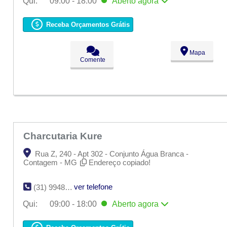
Qui:
09:00 - 18:00
Aberto
agora
Seg:
09:00 - 18:00
Ter:
09:00 - 18:00
Receba Orçamentos Grátis
Qua:
09:00 - 18:00
Qui:
09:00 - 18:00
Aberto
agora
Sex:
09:00 - 18:00
Mapa
Sáb:
Fechado
Comente
Dom:
Fechado
Charcutaria Kure
Rua Z, 240 - Apt 302 - Conjunto Água Branca -
Contagem - MG
Endereço copiado!
ver telefone
(31) 9948-9661
Qui:
09:00 - 18:00
Aberto
agora
Seg:
09:00 - 18:00
Ter:
09:00 - 18:00