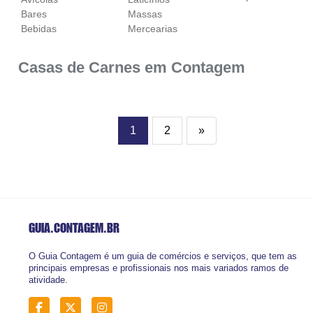
Bares
Massas
Bebidas
Mercearias
Casas de Carnes em Contagem
1
2
»
GUIA.CONTAGEM
.BR
O Guia Contagem é um guia de comércios e serviços, que tem as
principais empresas e profissionais nos mais variados ramos de
atividade.