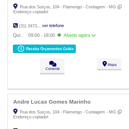
Rua dos Suíços, 104 - Flamengo - Contagem - MG
Endereço copiado!
ver telefone
(31) 3473-4814
Qui:
09:00 - 18:00
Aberto
agora
Seg:
09:00 - 18:00
Ter:
09:00 - 18:00
Receba Orçamentos Grátis
Qua:
09:00 - 18:00
Qui:
09:00 - 18:00
Aberto
agora
Sex:
09:00 - 18:00
Mapa
Sáb:
Fechado
Comente
Dom:
Fechado
Andre Lucas Gomes Marinho
Rua dos Suíços, 104 - Flamengo - Contagem - MG
Endereço copiado!