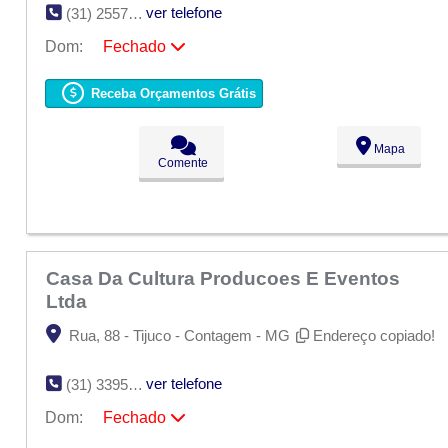
ver telefone
(31) 2557-9760
Dom:
Fechado
Seg:
09:00 - 18:00
Ter:
09:00 - 18:00
Receba Orçamentos Grátis
Qua:
09:00 - 18:00
Qui:
09:00 - 18:00
Sex:
09:00 - 18:00
Mapa
Sáb:
Fechado
Comente
Dom:
Fechado
Casa Da Cultura Producoes E Eventos
Ltda
Rua, 88 - Tijuco - Contagem - MG
Endereço copiado!
ver telefone
(31) 3395-4927
Dom:
Fechado
Seg:
09:00 - 18:00