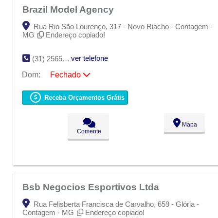
Brazil Model Agency
Rua Rio São Lourenço, 317 - Novo Riacho - Contagem -
MG
Endereço copiado!
ver telefone
(31) 2565-6327
Dom:
Fechado
Seg:
09:00 - 18:00
Ter:
09:00 - 18:00
Receba Orçamentos Grátis
Qua:
09:00 - 18:00
Qui:
09:00 - 18:00
Sex:
09:00 - 18:00
Mapa
Sáb:
Fechado
Comente
Dom:
Fechado
Bsb Negocios Esportivos Ltda
Rua Felisberta Francisca de Carvalho, 659 - Glória -
Contagem - MG
Endereço copiado!