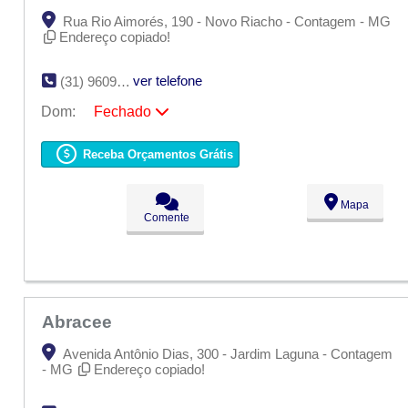
Rua Rio Aimorés, 190 - Novo Riacho - Contagem - MG
Endereço copiado!
ver telefone
(31) 9609-8020
Dom:
Fechado
Seg:
09:00 - 18:00
Ter:
09:00 - 18:00
Receba Orçamentos Grátis
Qua:
09:00 - 18:00
Qui:
09:00 - 18:00
Sex:
09:00 - 18:00
Mapa
Sáb:
Fechado
Comente
Dom:
Fechado
Abracee
Avenida Antônio Dias, 300 - Jardim Laguna - Contagem
- MG
Endereço copiado!