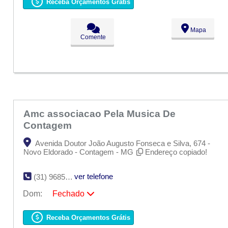
Ter:
09:00 - 18:00
Receba Orçamentos Grátis
Qua:
09:00 - 18:00
Qui:
09:00 - 18:00
Sex:
09:00 - 18:00
Mapa
Sáb:
Fechado
Comente
Dom:
Fechado
Amc associacao Pela Musica De
Contagem
Avenida Doutor João Augusto Fonseca e Silva, 674 -
Novo Eldorado - Contagem - MG
Endereço copiado!
ver telefone
(31) 9685-0451
Dom:
Fechado
Seg:
09:00 - 18:00
Ter:
09:00 - 18:00
Receba Orçamentos Grátis
Qua:
09:00 - 18:00