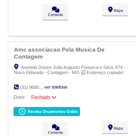
Qui:
09:00 - 18:00
Sex:
09:00 - 18:00
Mapa
Sáb:
Fechado
Comente
Dom:
Fechado
Amc associacao Pela Musica De
Contagem
Avenida Doutor João Augusto Fonseca e Silva, 674 -
Novo Eldorado - Contagem - MG
Endereço copiado!
ver telefone
(31) 9685-0451
Dom:
Fechado
Seg:
09:00 - 18:00
Ter:
09:00 - 18:00
Receba Orçamentos Grátis
Qua:
09:00 - 18:00
Qui:
09:00 - 18:00
Sex:
09:00 - 18:00
Mapa
Sáb:
Fechado
Comente