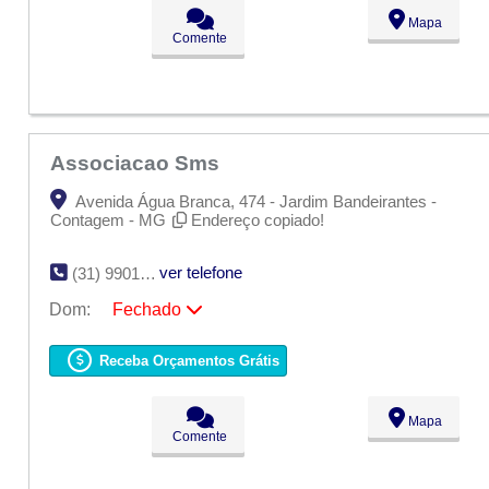
Sex:
09:00 - 18:00
Mapa
Sáb:
Fechado
Comente
Dom:
Fechado
Associacao Sms
Avenida Água Branca, 474 - Jardim Bandeirantes -
Contagem - MG
Endereço copiado!
ver telefone
(31) 9901-4100
Dom:
Fechado
Seg:
09:00 - 18:00
Ter:
09:00 - 18:00
Receba Orçamentos Grátis
Qua:
09:00 - 18:00
Qui:
09:00 - 18:00
Sex:
09:00 - 18:00
Mapa
Sáb:
Fechado
Comente
Dom:
Fechado