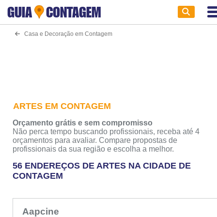
GUIA
CONTAGEM
Casa e Decoração em Contagem
ARTES EM CONTAGEM
Orçamento grátis e sem compromisso
Não perca tempo buscando profissionais, receba até 4
orçamentos para avaliar. Compare propostas de
profissionais da sua região e escolha a melhor.
56 ENDEREÇOS DE ARTES NA CIDADE DE
CONTAGEM
Aapcine