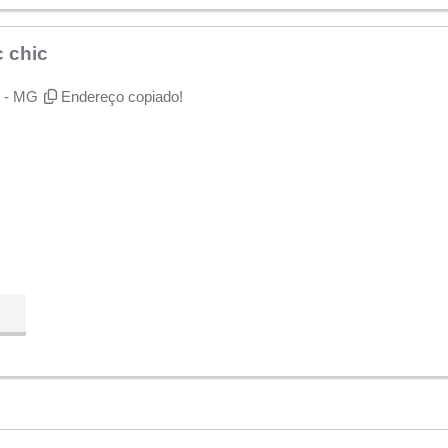
c chic
m - MG
Endereço copiado!