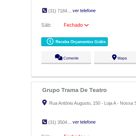
ver telefone
(31) 7184-0540
Sáb:
Fechado
Seg:
09:00 - 18:00
Ter:
09:00 - 18:00
Receba Orçamentos Grátis
Qua:
09:00 - 18:00
Qui:
09:00 - 18:00
Sex:
09:00 - 18:00
Comente
Mapa
Sáb:
Fechado
Dom:
Fechado
Grupo Trama De Teatro
Rua Antônio Augusto, 150 - Loja A - Nossa
ver telefone
(31) 3504-9455