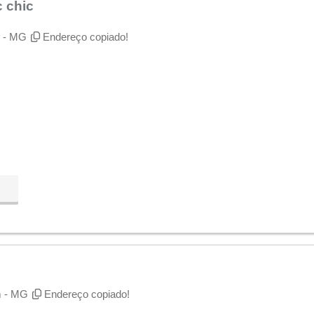
c chic
m - MG
Endereço copiado!
m - MG
Endereço copiado!