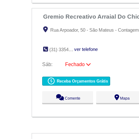
Gremio Recreativo Arraial Do Chi
Rua Arpoador, 50 - São Mateus - Contage
ver telefone
(31) 3354-4355
Sáb:
Fechado
Seg:
09:00 - 18:00
Ter:
09:00 - 18:00
Receba Orçamentos Grátis
Qua:
09:00 - 18:00
Qui:
09:00 - 18:00
Sex:
09:00 - 18:00
Comente
Mapa
Sáb:
Fechado
Dom:
Fechado